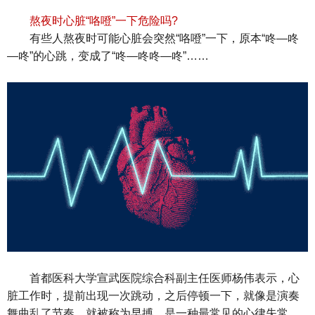
熬夜时心脏“咯噔”一下危险吗?
有些人熬夜时可能心脏会突然“咯噔”一下，原本“咚—咚
—咚”的心跳，变成了“咚—咚咚—咚”……
首都医科大学宣武医院综合科副主任医师杨伟表示，心
脏工作时，提前出现一次跳动，之后停顿一下，就像是演奏
舞曲乱了节奏，就被称为早搏，是一种最常见的心律失常。