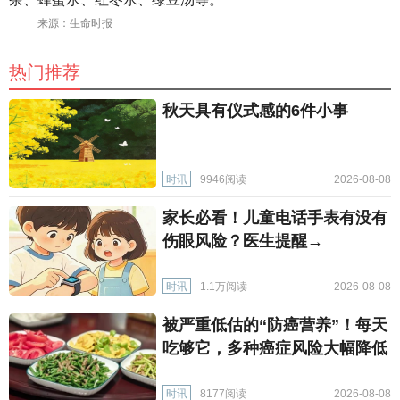
来源：生命时报
热门推荐
秋天具有仪式感的6件小事
时讯
9946阅读
2026-08-08
家长必看！儿童电话手表有没有
伤眼风险？医生提醒→
时讯
1.1万阅读
2026-08-08
被严重低估的“防癌营养”！每天
吃够它，多种癌症风险大幅降低
时讯
8177阅读
2026-08-08