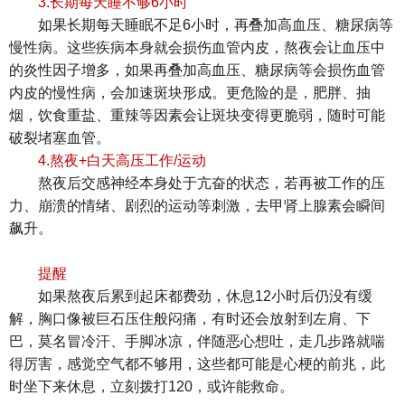
3.长期每天睡不够6小时
如果长期每天睡眠不足6小时，再叠加高血压、糖尿病等
慢性病。这些疾病本身就会损伤血管内皮，熬夜会让血压中
的炎性因子增多，如果再叠加高血压、糖尿病等会损伤血管
内皮的慢性病，会加速斑块形成。更危险的是，肥胖、抽
烟，饮食重盐、重辣等因素会让斑块变得更脆弱，随时可能
破裂堵塞血管。
4.熬夜+白天高压工作/运动
熬夜后交感神经本身处于亢奋的状态，若再被工作的压
力、崩溃的情绪、剧烈的运动等刺激，去甲肾上腺素会瞬间
飙升。
提醒
如果熬夜后累到起床都费劲，休息12小时后仍没有缓
解，胸口像被巨石压住般闷痛，有时还会放射到左肩、下
巴，莫名冒冷汗、手脚冰凉，伴随恶心想吐，走几步路就喘
得厉害，感觉空气都不够用，这些都可能是心梗的前兆，此
时坐下来休息，立刻拨打120，或许能救命。