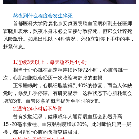
熬夜到什么程度会发生猝死
首都医科大学附属北京安贞医院脑血管病科副主任医师
霍晓川表示，熬夜本身未必会直接导致猝死，但它会让猝死
风险飙升。如果出现以下4种情况，必须立刻停下手中的事，
赶紧休息。
1.连续3天以上，每天睡不足4小时
相当于让心跳在高速档连续运转72小时，心脏每跳一
次，心肌细胞就会经历一次收缩与舒张的磨损。
正常睡眠时，心肌细胞能得到40%的修复，而当人体缺
觉时，修复几乎停滞。有研究显示，这种状态下心肌耗氧会
增加3倍、血管痉挛的概率提升至平时的5倍。
2.通宵24小时后不补觉
曾有实验记录，健康成年人通宵后血压会剧烈升高
15~20毫米汞柱、血液黏稠度增加20%。此时哪怕只爬一层
楼，都可能让心脏的负荷突破极限。