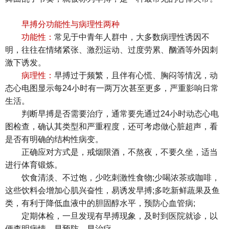
早搏分功能性与病理性两种
功能性：
常见于中青年人群中，大多数病理性诱因不
明，往往在情绪紧张、激烈运动、过度劳累、酗酒等外因刺
激下诱发。
病理性：
早搏过于频繁，且伴有心慌、胸闷等情况，动
态心电图显示每24小时有一两万次甚至更多，严重影响日常
生活。
判断早搏是否需要治疗，通常要先通过24小时动态心电
图检查，确认其类型和严重程度，还可考虑做心脏超声，看
是否有明确的结构性病变。
正确应对方式是，戒烟限酒，不熬夜，不要久坐，适当
进行体育锻炼。
饮食清淡、不过饱，少吃刺激性食物;少喝浓茶或咖啡，
这些饮料会增加心肌兴奋性，易诱发早搏;多吃新鲜蔬果及鱼
类，有利于降低血液中的胆固醇水平，预防心血管病;
定期体检，一旦发现有早搏现象，及时到医院就诊，以
便查明病情，早预防、早治疗。