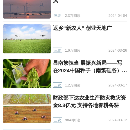
风
三农
2.3万阅读
2024-04-04
返乡“新农人” 创业天地广
三农
1.6万阅读
2024-03-26
显南繁担当 展振兴新局——写
在2024中国种子（南繁硅谷）大
会召开之际
三农
1.2万阅读
2024-03-17
财政部下达农业生产防灾救灾资
金8.3亿元 支持各地春耕备耕
三农
9843阅读
2024-03-12