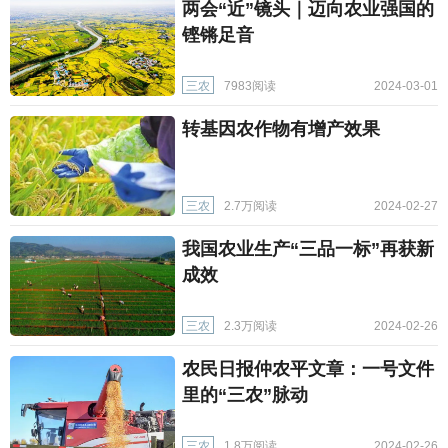
两会“近”镜头｜迈向农业强国的
铿锵足音
三农
7983阅读
2024-03-01
转基因农作物有增产效果
三农
2.7万阅读
2024-02-27
我国农业生产“三品一标”再获新
成效
三农
2.3万阅读
2024-02-26
农民日报仲农平文章：一号文件
里的“三农”脉动
三农
1.8万阅读
2024-02-26