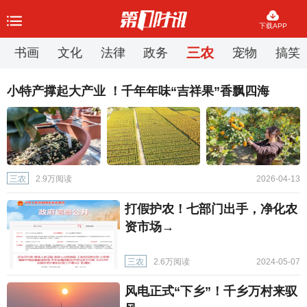
下载APP
三农
书画
文化
法律
政务
宠物
搞笑
小特产撑起大产业 ！千年年味“吉祥果”香飘四海
三农
2.9万阅读
2026-04-13
打假护农！七部门出手，净化农
资市场→
三农
2.6万阅读
2024-05-07
风电正式“下乡”！千乡万村来驭