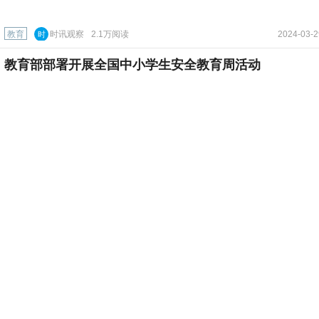
教育
时讯观察
2.1万阅读
2024-03-2
时
讯
教育部部署开展全国中小学生安全教育周活动
观
察
教育
教育在线
1.9万阅读
2024-03-2
教
育
清华博士、射击冠军、拉丁“舞王”……今年入伍的新兵
在
线
太牛了！
教育
时讯观察
2.3万阅读
2024-03-1
时
讯
2024年研考国家线发布！
观
察
教育
教育知识汇
2.3万阅读
2024-03-1
教
育