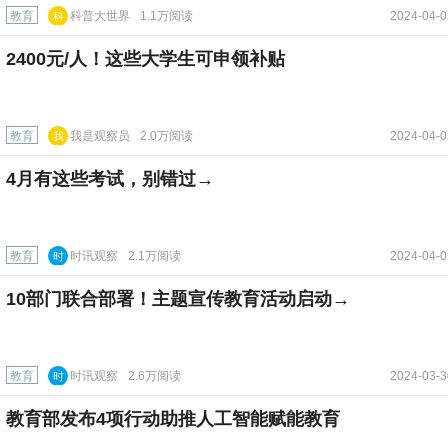
教育
科普大世界
1.1万阅读
2024-04-0
科
普
2400元/人！这些大学生可申领补贴
大
世
界
教育
我是观察员
2.0万阅读
2024-04-0
我
是
4月有这些考试，别错过→
观
察
员
教育
时讯观察
2.1万阅读
2024-04-0
时
讯
10部门联合部署！主题宣传教育活动启动→
观
察
教育
时讯观察
2.6万阅读
2024-03-3
时
讯
教育部发布4项行动助推人工智能赋能教育
观
察