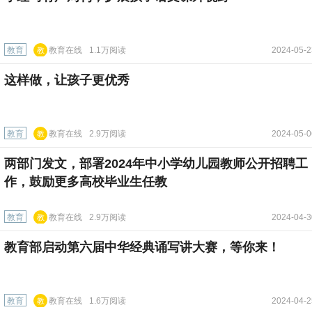
线
教育
教育在线
1.1万阅读
2024-05-2
教
育
这样做，让孩子更优秀
在
线
教育
教育在线
2.9万阅读
2024-05-0
教
育
两部门发文，部署2024年中小学幼儿园教师公开招聘工
在
线
作，鼓励更多高校毕业生任教
教育
教育在线
2.9万阅读
2024-04-3
教
育
教育部启动第六届中华经典诵写讲大赛，等你来！
在
线
教育
教育在线
1.6万阅读
2024-04-2
教