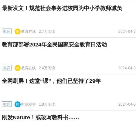
育
最新发文！规范社会事务进校园为中小学教师减负
在
线
教育
教育在线
2.7万阅读
2024-04-2
教
育
教育部部署2024年全民国家安全教育日活动
在
线
教育
教育在线
2.4万阅读
2024-04-0
教
育
全网刷屏！这堂“课”，他们已坚持了29年
在
线
教育
时讯观察
1.8万阅读
2024-04-0
时
讯
刚发Nature！或改写教科书……
观
察