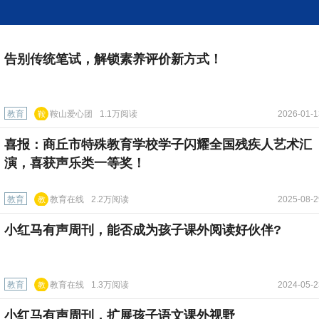
告别传统笔试，解锁素养评价新方式！
教育
鞍山爱心团
1.1万阅读
2026-01-1
鞍
山
喜报：商丘市特殊教育学校学子闪耀全国残疾人艺术汇
爱
心
演，喜获声乐类一等奖！
团
教育
教育在线
2.2万阅读
2025-08-2
教
育
小红马有声周刊，能否成为孩子课外阅读好伙伴?
在
线
教育
教育在线
1.3万阅读
2024-05-2
教
育
小红马有声周刊，扩展孩子语文课外视野
在