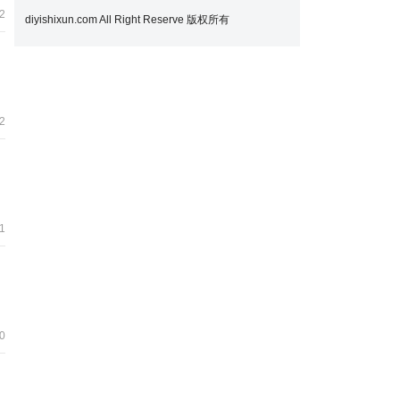
2
diyishixun.com All Right Reserve 版权所有
2
1
0