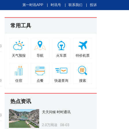
第一时讯APP
|
时讯号
|
联系我们
|
投诉
常用工具
3
天气预报
导航
火车票
特价机票
9
住宿
点餐
快递查询
搜索
热点资讯
天天问候 时时通讯
3
2.0万阅读
08-03