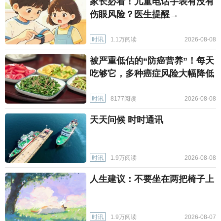
家长必看！儿童电话手表有没有
伤眼风险？医生提醒→
时讯
1.1万阅读
2026-08-08
被严重低估的“防癌营养”！每天
吃够它，多种癌症风险大幅降低
时讯
8177阅读
2026-08-08
天天问候 时时通讯
时讯
1.9万阅读
2026-08-08
人生建议：不要坐在两把椅子上
时讯
1.9万阅读
2026-08-07